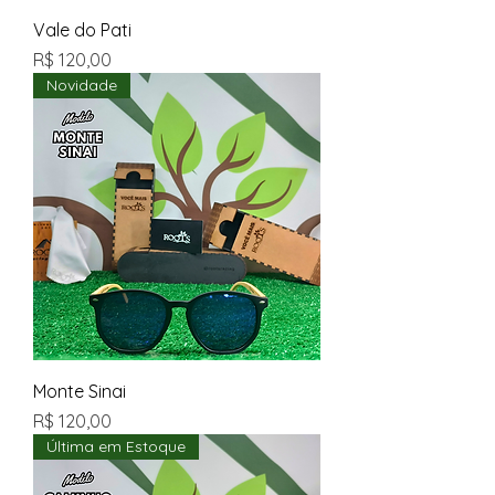
Vale do Pati
Preço
R$ 120,00
Novidade
Monte Sinai
Preço
R$ 120,00
Última em Estoque