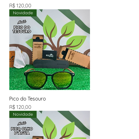
Preço
R$ 120,00
Novidade
Pico do Tesouro
Preço
R$ 120,00
Novidade