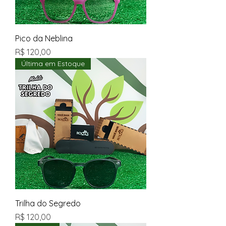
Pico da Neblina
Preço
R$ 120,00
Última em Estoque
Trilha do Segredo
Preço
R$ 120,00