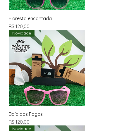
Floresta encantada
Preço
R$ 120,00
Novidade
Baía dos Fogos
Preço
R$ 120,00
Novidade