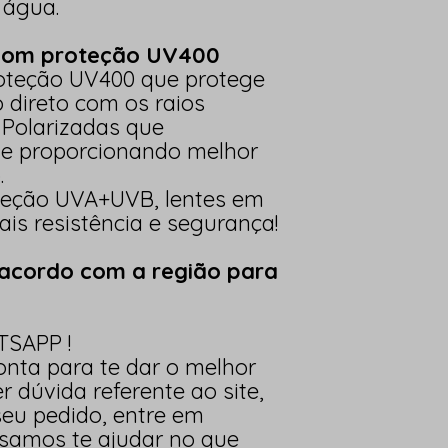
 água.
 com proteção UV400
oteção UV400 que protege
 direto com os raios
s Polarizadas que
e proporcionando melhor
.
teção UVA+UVB, lentes em
is resistência e segurança!
acordo com a região para
SAPP !
onta para te dar o melhor
 dúvida referente ao site,
seu pedido, entre em
samos te ajudar no que