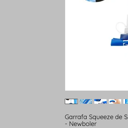
Garrafa Squeeze de S
- Newboler