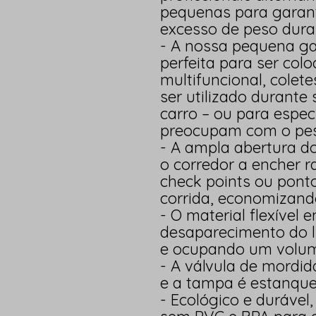
pequenas para garan
excesso de peso dura
- A nossa pequena ga
perfeita para ser col
multifuncional, colet
ser utilizado durante
carro – ou para especi
preocupam com o pes
- A ampla abertura do
o corredor a encher 
check points ou pont
corrida, economizand
- O material flexível
desaparecimento do l
e ocupando um volum
- A válvula de mordida
e a tampa é estanque
- Ecológico e durável