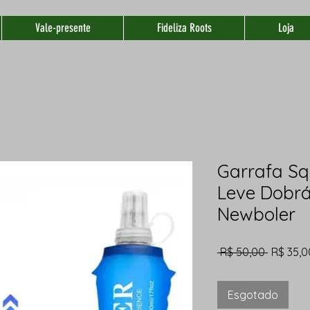
Vale-presente
Fideliza Roots
Loja
Garrafa Sq
Leve Dobrá
Newboler
Preço
 R$ 50,00 
R$ 35,0
normal
Esgotado