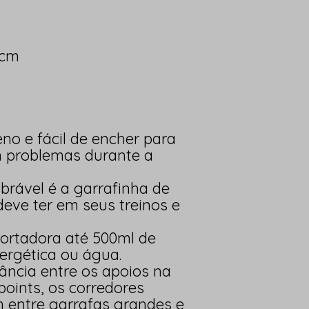
 cm
no e fácil de encher para
m problemas durante a
obrável é a garrafinha de
eve ter em seus treinos e
sportadora até 500ml de
nergética ou água.
ância entre os apoios na
points, os corredores
m entre garrafas grandes e