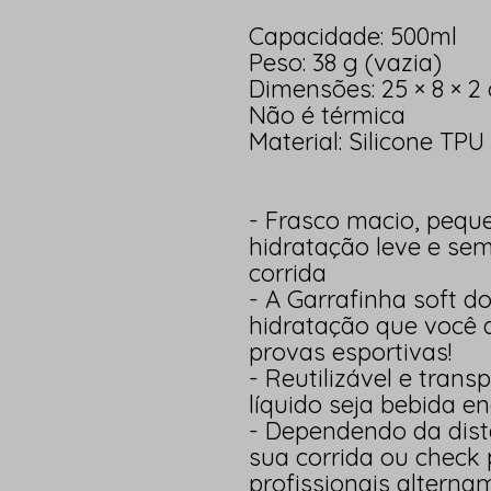
Capacidade: 500ml
Peso: 38 g (vazia)
Dimensões: 25 × 8 × 2
Não é térmica
Material: Silicone TPU
- Frasco macio, peque
hidratação leve e se
corrida
- A Garrafinha soft d
hidratação que você d
provas esportivas!
- Reutilizável e tran
líquido seja bebida e
- Dependendo da dist
sua corrida ou check 
profissionais alterna