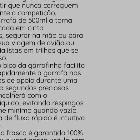
tir que nunca carreguem
nte a competição.
rrafa de 500ml a torna
ocada em cinto
es, segurar na mão ou para
 sua viagem de avião ou
alistas em trilhas que se
o.
 bico da garrafinha facilita
rapidamente a garrafa nos
os de apoio durante uma
o segundos preciosos.
 encolherá com o
íquido, evitando respingos
e mínimo quando vazio.
 de fluxo rápido é intuitiva
.
, o frasco é garantido 100%