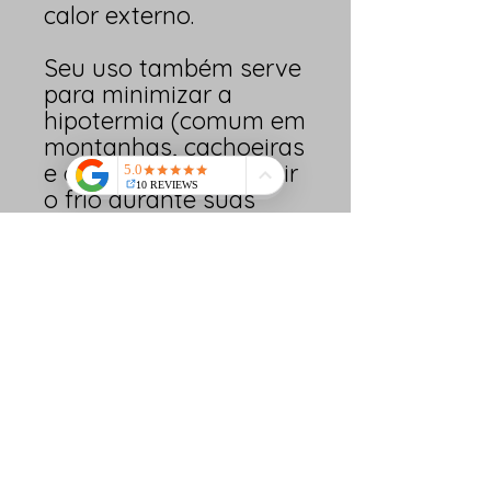
calor externo.
Seu uso também serve
para minimizar a
hipotermia (comum em
montanhas, cachoeiras
e cavernas), ou reduzir
o frio durante suas
aventuras como: em
corrida de aventura,
caminhadas, pesca,
acampamentos,
expedições, viagem de
bike, moto, barcos, etc.
Podendo ser utilizado
sobre a barraca,
impedindo que o
ambiente interno
esquente.