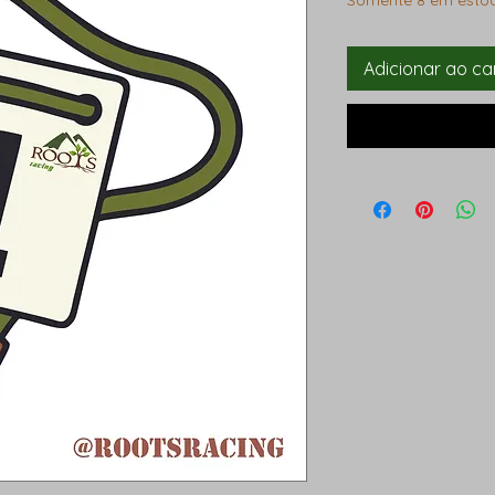
Somente 8 em esto
Adicionar ao ca