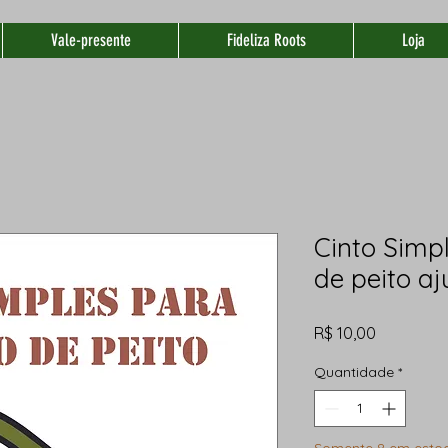
Vale-presente
Fideliza Roots
Loja
Cinto Simp
de peito aj
Preço
R$ 10,00
Quantidade
*