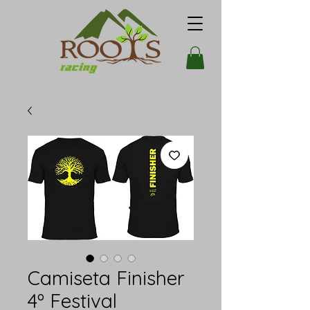
Camiseta Finisher
4º Festival