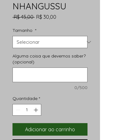
NHANGUSSU
Preço
Preço
 R$ 45,00 
R$ 30,00
normal
promocional
Tamanho
*
Alguma coisa que devemos saber?
(opcional)
0/500
Quantidade
*
Adicionar ao carrinho