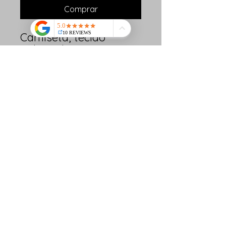
Comprar
Camiseta, tecido
poliamida com
proteção UV!
Gostou???
Adquira já a sua!
VAMOS JUNTOS NESSA
AVENTURA!
© 2018 desenvolvido por Wesley Barbosa Damasio.
Roots Racing vamos juntos nessa aventura!
rootsracing.club@gmail.com
Guarulhos - SP