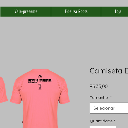
Vale-presente
Fideliza Roots
Loja
Camiseta D
Preço
R$ 35,00
Tamanho
*
Selecionar
Quantidade
*