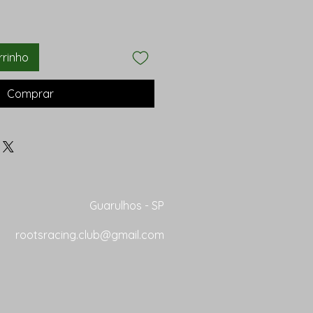
rrinho
Comprar
Guarulhos - SP
rootsracing.club@gmail.com