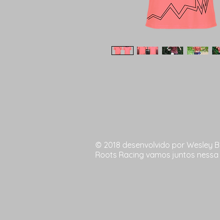
© 2018 desenvolvido por Wesley 
Roots Racing vamos juntos nessa 