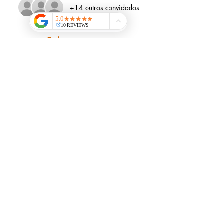
+14 outros convidados
Sobre o evento
Compartilhe esse evento
© 2018 desenvolvido por Wesley Barbosa Damasio.
Roots Racing vamos juntos nessa aventura!
rootsracing.club@gmail.com
Guarulhos - SP