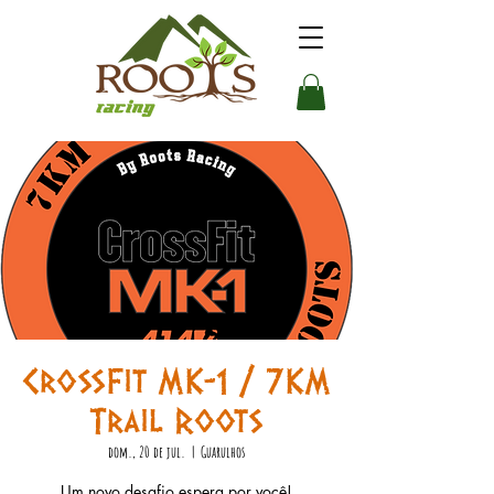
CrossFit MK-1 / 7KM
Trail Roots
dom., 20 de jul.
  |  
Guarulhos
Um novo desafio espera por você!