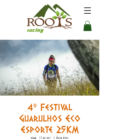
4º Festival
Guarulhos Eco
Esporte 25KM
dom., 17 de dez.
  |  
Água Azul