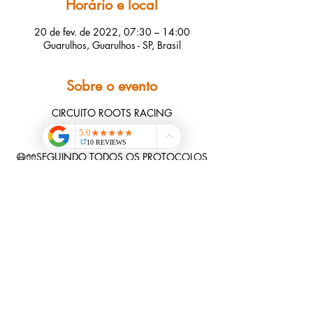
Horário e local
20 de fev. de 2022, 07:30 – 14:00
Guarulhos, Guarulhos - SP, Brasil
Sobre o evento
CIRCUITO ROOTS RACING
⚠️QUANTIDADE LIMITADA
😷🧤SEGUINDO TODOS OS PROTOCOLOS
DE SEGURANÇA
4 ETAPAS
4 DISTÂNCIAS
4 PERCURSOS DIFERENTES
4 MEDALHAS
🔝INSCREVA SE NAS 4 ETAPAS E GANHE
SUA MANDALA!