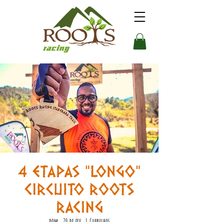
4 ETAPAS "LONGO"
CIRCUITO ROOTS
RACING
dom., 20 de fev.
  |  
Guarulhos