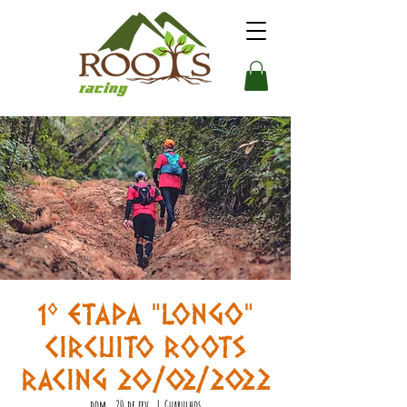
1º ETAPA "LONGO"
CIRCUITO ROOTS
RACING 20/02/2022
dom., 20 de fev.
  |  
Guarulhos