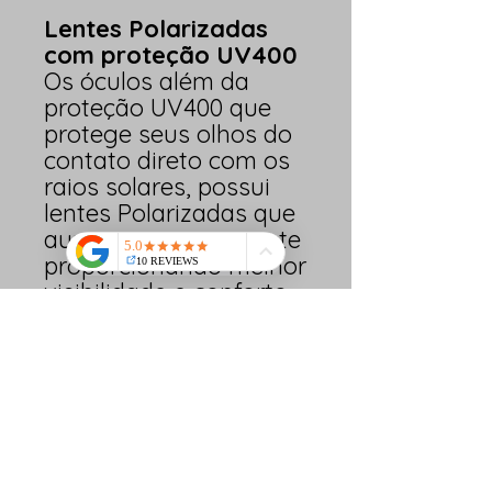
Lentes Polarizadas
com proteção UV400
Os óculos além da
proteção UV400 que
protege seus olhos do
contato direto com os
raios solares, possui
lentes Polarizadas que
aumentam o contraste
proporcionando melhor
visibilidade e conforto.
Fator máximo de
Proteção
UVA+UVB, lentes em
Policarbonato AAA,
mais resistência e
segurança!