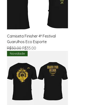
Camiseta Finisher 4º Festival
Guarulhos Eco Esporte
Regular Price
Sale Price
R$50.00
R$35.00
Novidade