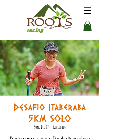
Desafio Itaberaba
5KM SOLO
Sun, Dec 07
  |  
Guarulhos
Pronto para encarar o Desafio Itaberaba e