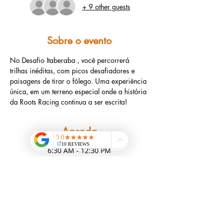
+ 9 other guests
Sobre o evento
No Desafio Itaberaba , você percorrerá 
trilhas inéditas, com picos desafiadores e 
paisagens de tirar o fôlego. Uma experiência 
única, em um terreno especial onde a história 
da Roots Racing continua a ser escrita! 
Agenda
6:30 AM - 12:30 PM
6 hours
Desafio Itaberaba
Desafio Itaberaba
See All