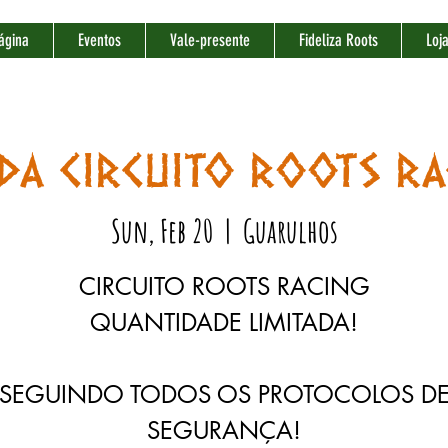
ágina
Eventos
Vale-presente
Fideliza Roots
Loj
DA CIRCUITO ROOTS RA
Sun, Feb 20
  |  
Guarulhos
CIRCUITO ROOTS RACING
QUANTIDADE LIMITADA!
SEGUINDO TODOS OS PROTOCOLOS D
SEGURANÇA!