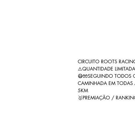
CIRCUITO ROOTS RACIN
⚠️QUANTIDADE LIMITAD
😷🧤SEGUINDO TODOS 
​CAMINHADA EM TODAS 
5KM 
🥇PREMIAÇÃO / RANKIN