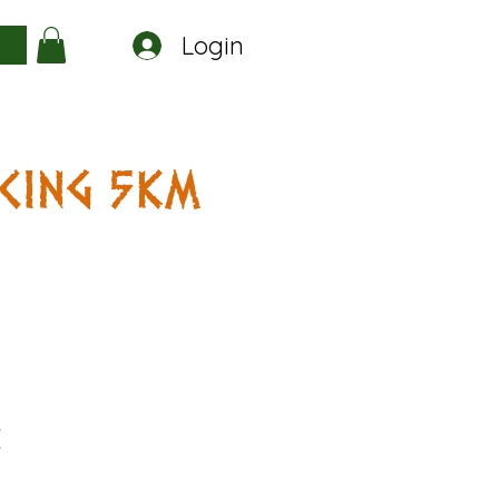
Login
a
CING 5KM
E