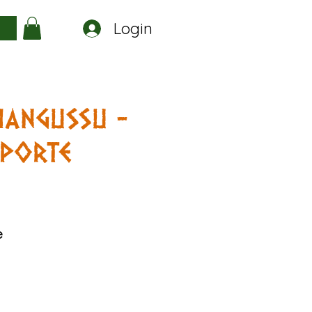
Login
a
angussu -
sporte
e