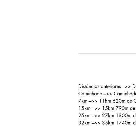
Distâncias anteriores --->> D
Caminhada --->> Caminha
7km --->> 11km 620m de 
15km --->> 15km 790m de
25km --->> 27km 1300m 
32km --->> 35km 1740m 