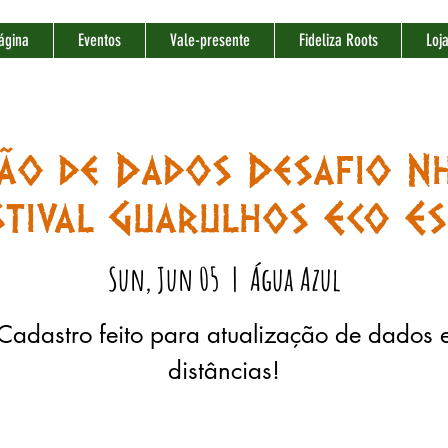
ágina
Eventos
Vale-presente
Fideliza Roots
Loj
ção de Dados Desafio Nh
stival Guarulhos Eco E
Sun, Jun 05
  |  
Água Azul
Cadastro feito para atualização de dados 
distâncias!