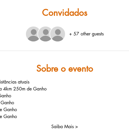
Convidados
+ 57 other guests
Sobre o evento
istâncias atuais 
da 4km 250m de Ganho 
Ganho
 Ganho
de Ganho
de Ganho
Saiba Mais >