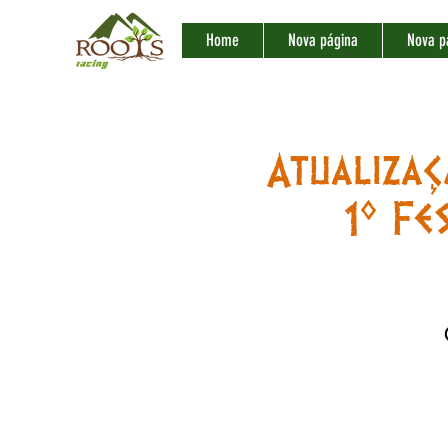
Home
Nova página
Nova p
Atualiza
1º Fe