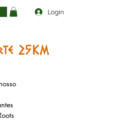
Login
a
orte 25KM
 nosso
antes
Roots