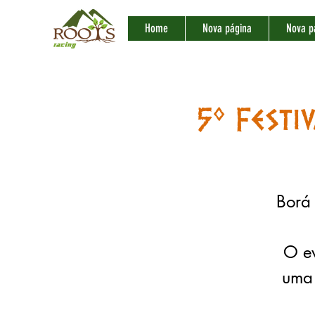
Home
Nova página
Nova p
5º Festi
Borá 
O ev
uma 