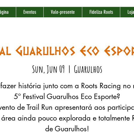
ágina
Eventos
Vale-presente
Fideliza Roots
Loj
val Guarulhos Eco Esp
Sun, Jun 09
  |  
Guarulhos
fazer história junto com a Roots Racing no
5º Festival Guarulhos Eco Esporte?
ento de Trail Run apresentará aos particip
área ainda pouco explorada e totalmente 
de Guarulhos!