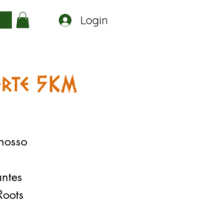
Login
a
orte 5KM
 nosso
antes
Roots