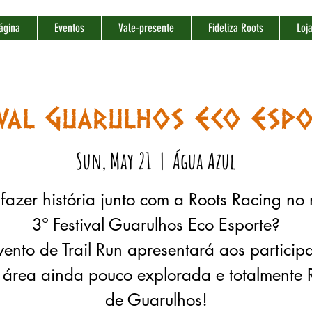
ágina
Eventos
Vale-presente
Fideliza Roots
Loj
ival Guarulhos Eco Esp
Sun, May 21
  |  
Água Azul
fazer história junto com a Roots Racing no
3º Festival Guarulhos Eco Esporte?
ento de Trail Run apresentará aos particip
área ainda pouco explorada e totalmente 
de Guarulhos!