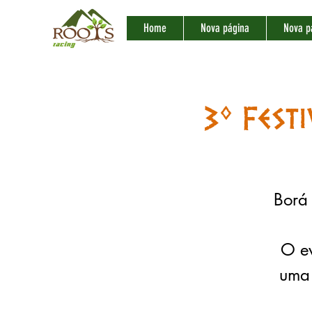
Home
Nova página
Nova p
3º Fest
Borá 
O ev
uma 