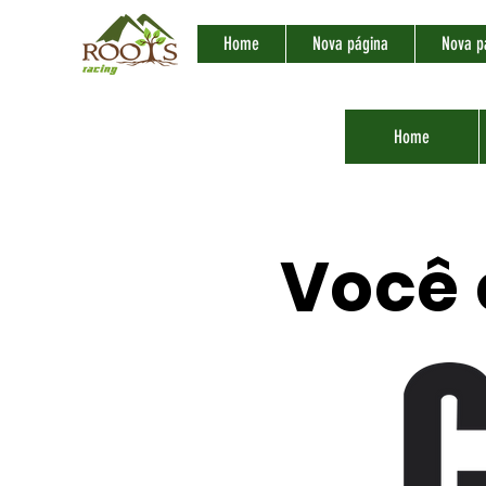
Home
Nova página
Nova p
Home
Você 