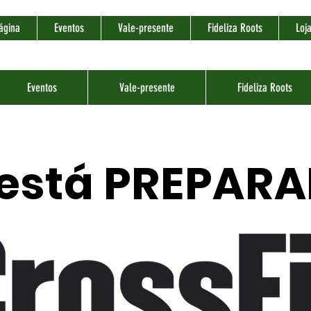
ágina
Eventos
Vale-presente
Fideliza Roots
Loj
Eventos
Vale-presente
Fideliza Roots
está PREPAR