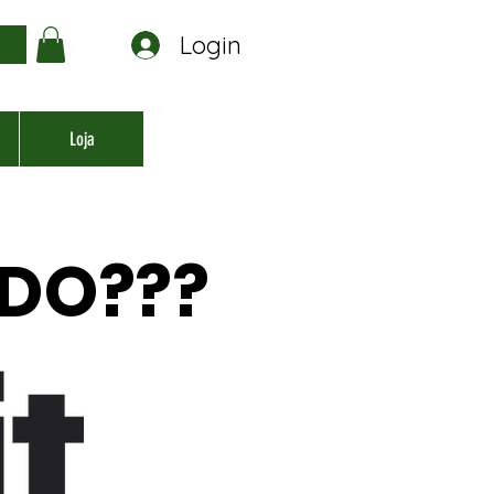
Login
a
Loja
ADO???